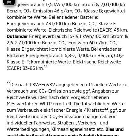
Energieverbrauch 17,5 kWh/100 km Strom & 2,0 l/100 km
Benzin; CO
-Emission 46 g/km; CO
-Klasse B; gewichtet
2
2
kombinierte Werte. Bei entladener Batterie:
Energieverbrauch 7,3 l/100 km Benzin; CO
-Klasse F;
2
kombinierte Werte. Elektrische Reichweite (EAER) 45 km.
Outlander
Energieverbrauch 16-19,1 kWh/100 km Strom &
2,6-2,7 l/100 km Benzin; CO
-Emission 60 g/km; CO
-
2
2
Klasse B; gewichtet kombinierte Werte. Bei entladener
Batterie: Energieverbrauch 6,8-7,1 l/100km Benzin; CO
-
2
Klasse E-F; kombinierte Werte. Elektrische Reichweite
**
(EAER) 83-85 km.
**
Die nach PKW-EnVKV angegebenen offiziellen Werte zu
Verbrauch und CO₂-Emission sowie ggf. Angaben zur
Reichweite wurden nach dem vorgeschriebenen
Messverfahren WLTP ermittelt. Die tatsächlichen Werte
zum Verbrauch elektrischer Energie / Kraftstoff, ggf. zur
Reichweite und den CO₂-Emissionen hängen ab von
individueller Fahrweise, Straßen-, Verkehrs- und
Wetterbedingungen, Klimaanlageneinsatz etc.
Dies und
zusätzliche Ausstattungen sowie Zubehör können zu