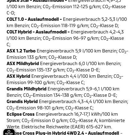
Space Star - Auslaufmodell -
Energieverbrauch 4,9-5,5
l/100 km Benzin; CO
-Emission 112-125 g/km; CO
-Klasse
2
2
C-D;
COLT 1.0 - Auslaufmodell -
Energieverbrauch 5,2-5,3 l/100
km Benzin; CO
-Emission 118-119 g/km; CO
-Klasse D;
2
2
COLT Hybrid - Auslaufmodell -
Energieverbrauch 4,2-4,3
l/100 km Benzin; CO
-Emission 96-97 g/km; CO
-Klasse
2
2
C;
ASX 1.2 Turbo
Energieverbrauch 5,9 l/100 km Benzin; CO
-
2
Emission 133 g/km; CO
-Klasse D;
2
ASX Mildhybrid
Energieverbrauch 6,0 l/100 km Benzin;
CO
-Emission 135-137 g/km; CO
-Klasse D-E;
2
2
ASX Hybrid
Energieverbrauch 4,4 l/100 km Benzin; CO
-
2
Emission 99-100 g/km; CO
-Klasse C;
2
Grandis Mildhybrid
Energieverbrauch 5,9-6,1 l/100 km
Benzin; CO
-Emission 134-138 g/km; CO
-Klasse D-E;
2
2
Grandis Hybrid
Energieverbrauch 4,3-4,4 l/100 km Benzin;
CO
-Emission 98-101 g/km; CO
-Klasse C;
2
2
Eclipse Cross
Energieverbrauch 16,7-17,1 kWh/100 km
Strom; CO
-Emission 0 g/km; CO
-Klasse A; kombinierte
2
2
Werte. Elektrische Reichweite (EAER) 615-627 km.
Eclipse Cross Plug-in Hybrid 4WD 2.4 - Auslaufmodell
-