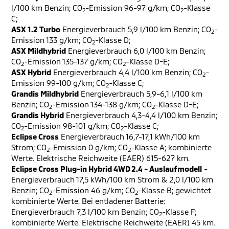
l/100 km Benzin; CO
-Emission 96-97 g/km; CO
-Klasse
2
2
C;
ASX 1.2 Turbo
Energieverbrauch 5,9 l/100 km Benzin; CO
-
2
Emission 133 g/km; CO
-Klasse D;
2
ASX Mildhybrid
Energieverbrauch 6,0 l/100 km Benzin;
CO
-Emission 135-137 g/km; CO
-Klasse D-E;
2
2
ASX Hybrid
Energieverbrauch 4,4 l/100 km Benzin; CO
-
2
Emission 99-100 g/km; CO
-Klasse C;
2
Grandis Mildhybrid
Energieverbrauch 5,9-6,1 l/100 km
Benzin; CO
-Emission 134-138 g/km; CO
-Klasse D-E;
2
2
Grandis Hybrid
Energieverbrauch 4,3-4,4 l/100 km Benzin;
CO
-Emission 98-101 g/km; CO
-Klasse C;
2
2
Eclipse Cross
Energieverbrauch 16,7-17,1 kWh/100 km
Strom; CO
-Emission 0 g/km; CO
-Klasse A; kombinierte
2
2
Werte. Elektrische Reichweite (EAER) 615-627 km.
Eclipse Cross Plug-in Hybrid 4WD 2.4 - Auslaufmodell
-
Energieverbrauch 17,5 kWh/100 km Strom & 2,0 l/100 km
Benzin; CO
-Emission 46 g/km; CO
-Klasse B; gewichtet
2
2
kombinierte Werte. Bei entladener Batterie:
Energieverbrauch 7,3 l/100 km Benzin; CO
-Klasse F;
2
kombinierte Werte. Elektrische Reichweite (EAER) 45 km.