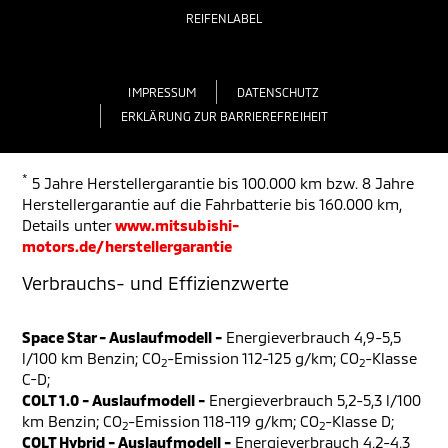
REIFENLABEL
IMPRESSUM
DATENSCHUTZ
ERKLÄRUNG ZUR BARRIEREFREIHEIT
*
5 Jahre Herstellergarantie bis 100.000 km bzw. 8 Jahre
Herstellergarantie auf die Fahrbatterie bis 160.000 km,
Details unter
www.mitsubishi-
motors.de/herstellergarantie
Verbrauchs- und Effizienzwerte
Space Star - Auslaufmodell -
Energieverbrauch 4,9-5,5
l/100 km Benzin; CO
-Emission 112-125 g/km; CO
-Klasse
2
2
C-D;
COLT 1.0 - Auslaufmodell -
Energieverbrauch 5,2-5,3 l/100
km Benzin; CO
-Emission 118-119 g/km; CO
-Klasse D;
2
2
COLT Hybrid - Auslaufmodell -
Energieverbrauch 4,2-4,3