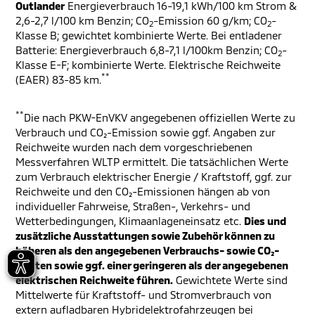
Outlander
Energieverbrauch 16-19,1 kWh/100 km Strom &
2,6-2,7 l/100 km Benzin; CO
-Emission 60 g/km; CO
-
2
2
Klasse B; gewichtet kombinierte Werte. Bei entladener
Batterie: Energieverbrauch 6,8-7,1 l/100km Benzin; CO
-
2
Klasse E-F; kombinierte Werte. Elektrische Reichweite
**
(EAER) 83-85 km.
**
Die nach PKW-EnVKV angegebenen offiziellen Werte zu
Verbrauch und CO₂-Emission sowie ggf. Angaben zur
Reichweite wurden nach dem vorgeschriebenen
Messverfahren WLTP ermittelt. Die tatsächlichen Werte
zum Verbrauch elektrischer Energie / Kraftstoff, ggf. zur
Reichweite und den CO₂-Emissionen hängen ab von
individueller Fahrweise, Straßen-, Verkehrs- und
Wetterbedingungen, Klimaanlageneinsatz etc.
Dies und
zusätzliche Ausstattungen sowie Zubehör können zu
höheren als den angegebenen Verbrauchs- sowie CO₂-
Werten sowie ggf. einer geringeren als der angegebenen
elektrischen Reichweite führen.
Gewichtete Werte sind
Mittelwerte für Kraftstoff- und Stromverbrauch von
extern aufladbaren Hybridelektrofahrzeugen bei